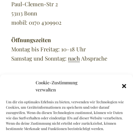
Paul-Clemen-Str 2
53113 Bonn
mobil: 0170 4309902‬
Öffnungszeiten
Montag bis Freitag: 10–18 Uhr
Samstag und Sonntag:
nach
Absprache
Cookie-Zustimmung
verwalten
INFORMATIONEN
Um dir ein optimales Erlebnis zu bieten, verwenden wir Technologien wie
Impressum
Cookies, um Geräteinformationen zu speichern und/oder darauf
zuzugreifen. Wenn du diesen Technologien zustimmst, können wir Daten
Datenschutzerklärung
wie das Surfverhalten oder eindeutige IDs auf dieser Website verarbeiten.
Wenn du deine Zustimmung nicht erteilst oder zurückziehst, können
Cookie-Richtlinien – EU
bestimmte Merkmale und Funktionen beeinträchtigt werden.